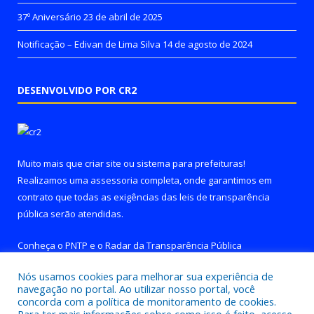
37º Aniversário
23 de abril de 2025
Notificação – Edivan de Lima Silva
14 de agosto de 2024
DESENVOLVIDO POR CR2
Muito mais que
criar site
ou
sistema para prefeituras
!
Realizamos uma
assessoria
completa, onde garantimos em
contrato que todas as exigências das
leis de transparência
pública
serão atendidas.
Conheça o
PNTP
e o
Radar da Transparência Pública
Nós usamos cookies para melhorar sua experiência de
navegação no portal. Ao utilizar nosso portal, você
concorda com a política de monitoramento de cookies.