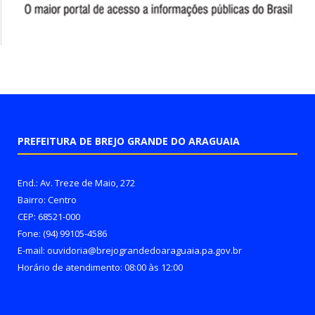
PREFEITURA DE BREJO GRANDE DO ARAGUAIA
End.: Av. Treze de Maio, 272
Bairro: Centro
CEP: 68521-000
Fone: (94) 99105-4586
E-mail: ouvidoria@brejograndedoaraguaia.pa.gov.br
Horário de atendimento: 08:00 às 12:00