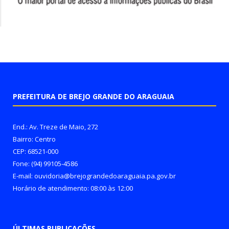
PREFEITURA DE BREJO GRANDE DO ARAGUAIA
End.: Av. Treze de Maio, 272
Bairro: Centro
CEP: 68521-000
Fone: (94) 99105-4586
E-mail: ouvidoria@brejograndedoaraguaia.pa.gov.br
Horário de atendimento: 08:00 às 12:00
ÚLTIMAS PUBLICAÇÕES