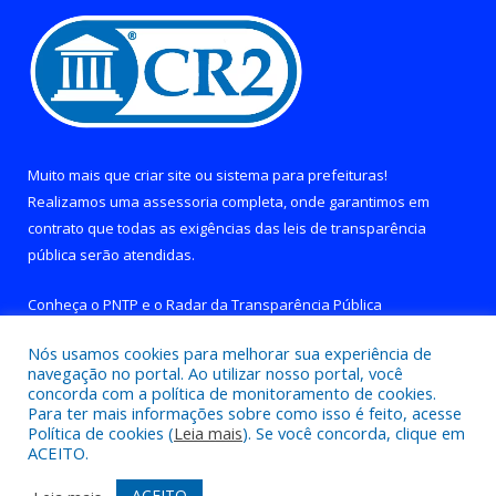
Muito mais que
criar site
ou
sistema para prefeituras
!
Realizamos uma
assessoria
completa, onde garantimos em
contrato que todas as exigências das
leis de transparência
pública
serão atendidas.
Conheça o
PNTP
e o
Radar da Transparência Pública
Nós usamos cookies para melhorar sua experiência de
navegação no portal. Ao utilizar nosso portal, você
concorda com a política de monitoramento de cookies.
Para ter mais informações sobre como isso é feito, acesse
Todos os direitos reservados a Prefeitura de Brejo Grande do
Política de cookies (
Leia mais
). Se você concorda, clique em
Araguaia.
ACEITO.
Mapa do Site
Acessar Área Administrativa
ACEITO