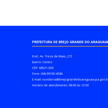
PREFEITURA DE BREJO GRANDE DO ARAGUAI
End.: Av. Treze de Maio, 272
Bairro: Centro
CEP: 68521-000
Fone: (94) 99105-4586
E-mail: ouvidoria@brejograndedoaraguaia.pa.gov.b
Horário de atendimento: 08:00 às 12:00