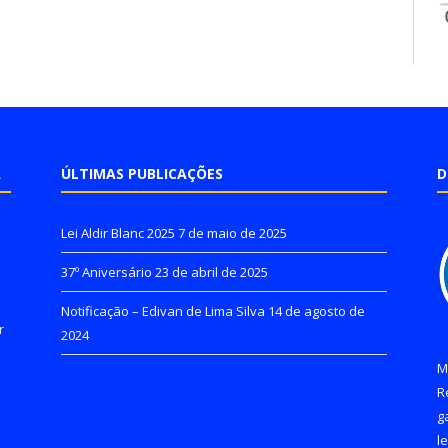
A
ÚLTIMAS PUBLICAÇÕES
D
Lei Aldir Blanc 2025
7 de maio de 2025
37º Aniversário
23 de abril de 2025
Notificação – Edivan de Lima Silva
14 de agosto de
r
2024
M
R
g
l