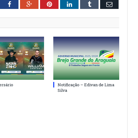
tter
Facebook
Google+
Pinterest
LinkedIn
Tumblr
Email
ersário
Notificação – Edivan de Lima
Silva