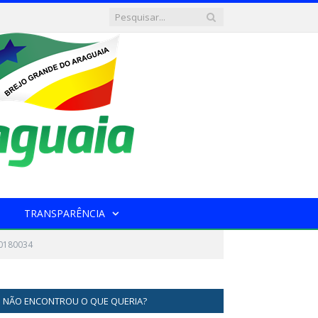
TRANSPARÊNCIA
20180034
NÃO ENCONTROU O QUE QUERIA?