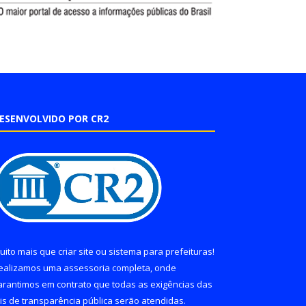
ESENVOLVIDO POR CR2
uito mais que
criar site
ou
sistema para prefeituras
!
ealizamos uma
assessoria
completa, onde
arantimos em contrato que todas as exigências das
eis de transparência pública
serão atendidas.