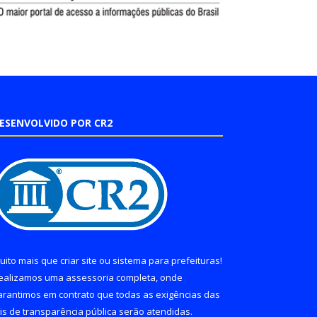
ESENVOLVIDO POR CR2
uito mais que
criar site
ou
sistema para prefeituras
!
ealizamos uma
assessoria
completa, onde
arantimos em contrato que todas as exigências das
eis de transparência pública
serão atendidas.