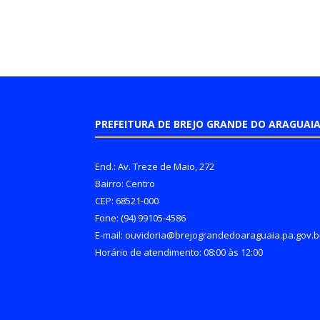
PREFEITURA DE BREJO GRANDE DO ARAGUAI
End.: Av. Treze de Maio, 272
Bairro: Centro
CEP: 68521-000
Fone: (94) 99105-4586
E-mail: ouvidoria@brejograndedoaraguaia.pa.gov.b
Horário de atendimento: 08:00 às 12:00