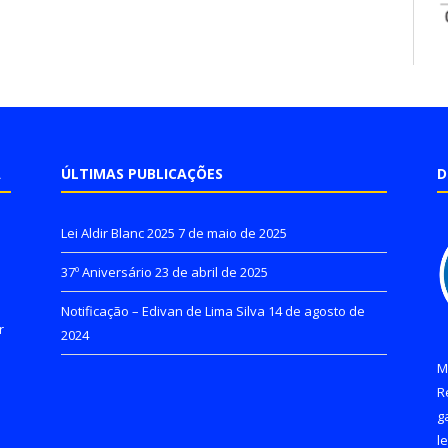
A
ÚLTIMAS PUBLICAÇÕES
D
Lei Aldir Blanc 2025
7 de maio de 2025
37º Aniversário
23 de abril de 2025
Notificação – Edivan de Lima Silva
14 de agosto de
r
2024
M
R
g
l