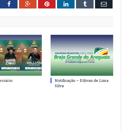
tter
Facebook
Google+
Pinterest
LinkedIn
Tumblr
Email
ersário
Notificação – Edivan de Lima
Silva