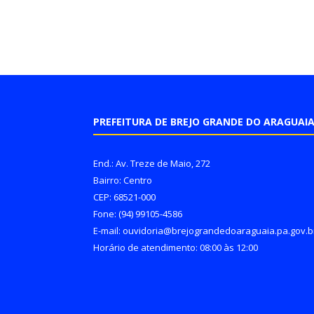
PREFEITURA DE BREJO GRANDE DO ARAGUAI
End.: Av. Treze de Maio, 272
Bairro: Centro
CEP: 68521-000
Fone: (94) 99105-4586
E-mail: ouvidoria@brejograndedoaraguaia.pa.gov.b
Horário de atendimento: 08:00 às 12:00