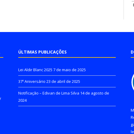
A
ÚLTIMAS PUBLICAÇÕES
D
Lei Aldir Blanc 2025
7 de maio de 2025
37º Aniversário
23 de abril de 2025
Notificação – Edivan de Lima Silva
14 de agosto de
r
2024
M
R
g
l