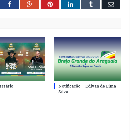
tter
Facebook
Google+
Pinterest
LinkedIn
Tumblr
Email
ersário
Notificação – Edivan de Lima
Silva