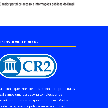
ESENVOLVIDO POR CR2
uito mais que
criar site
ou
sistema para prefeituras
!
ealizamos uma
assessoria
completa, onde
arantimos em contrato que todas as exigências das
eis de transparência pública
serão atendidas.