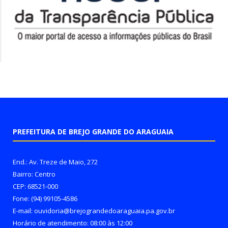
PREFEITURA DE BREJO GRANDE DO ARAGUAIA
End.: Av. Treze de Maio, 272
Bairro: Centro
CEP: 68521-000
Fone: (94) 99105-4586
E-mail: ouvidoria@brejograndedoaraguaia.pa.gov.br
Horário de atendimento: 08:00 às 12:00