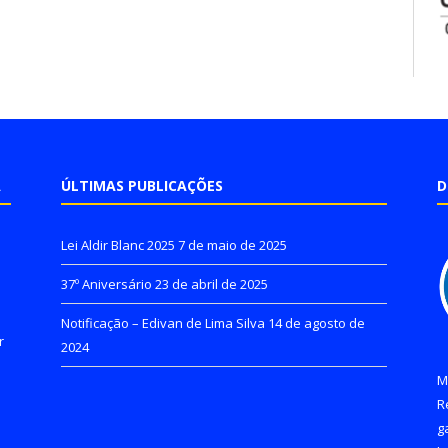
A
ÚLTIMAS PUBLICAÇÕES
D
Lei Aldir Blanc 2025
7 de maio de 2025
37º Aniversário
23 de abril de 2025
Notificação – Edivan de Lima Silva
14 de agosto de
r
2024
M
R
g