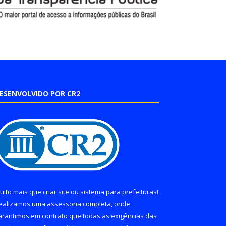
ESENVOLVIDO POR CR2
uito mais que
criar site
ou
sistema para prefeituras
!
ealizamos uma
assessoria
completa, onde
arantimos em contrato que todas as exigências das