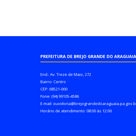
PREFEITURA DE BREJO GRANDE DO ARAGUAI
End.: Av. Treze de Maio, 272
Bairro: Centro
CEP: 68521-000
Fone: (94) 99105-4586
E-mail: ouvidoria@brejograndedoaraguaia.pa.gov.b
Horário de atendimento: 08:00 às 12:00