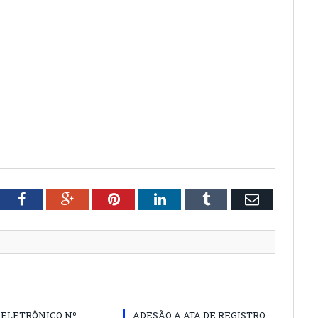
tter
Facebook
Google+
Pinterest
LinkedIn
Tumblr
Email
 ELETRÔNICO Nº
ADESÃO A ATA DE REGISTRO