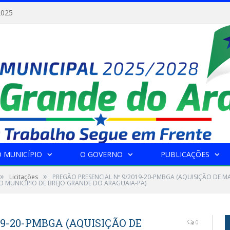
2025
 MUNICÍPIO
O GOVERNO
PUBLICAÇÕES
»
»
Licitações
PREGÃO PRESENCIAL Nº 9/2019-20-PMBGA (AQUISIÇÃO DE MAT
O MUNICÍPIO DE BREJO GRANDE DO ARAGUAIA-PA)
19-20-PMBGA (AQUISIÇÃO DE
0