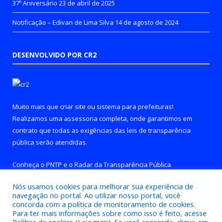
37º Aniversário
23 de abril de 2025
Notificação – Edivan de Lima Silva
14 de agosto de 2024
DESENVOLVIDO POR CR2
Muito mais que
criar site
ou
sistema para prefeituras
!
Realizamos uma
assessoria
completa, onde garantimos em
contrato que todas as exigências das
leis de transparência
pública
serão atendidas.
Conheça o
PNTP
e o
Radar da Transparência Pública
Nós usamos cookies para melhorar sua experiência de
navegação no portal. Ao utilizar nosso portal, você
concorda com a política de monitoramento de cookies.
Para ter mais informações sobre como isso é feito, acesse
Todos os direitos reservados a Prefeitura de Brejo Grande do