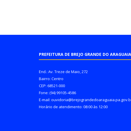
PREFEITURA DE BREJO GRANDE DO ARAGUAI
End.: Av. Treze de Maio, 272
Bairro: Centro
CEP: 68521-000
Fone: (94) 99105-4586
E-mail: ouvidoria@brejograndedoaraguaia.pa.gov.b
Horário de atendimento: 08:00 às 12:00