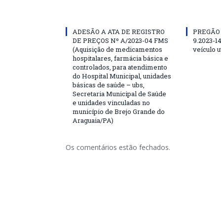
ADESÃO A ATA DE REGISTRO
PREGÃO
DE PREÇOS Nº A/2023-04 FMS
9.2023-1
(Aquisição de medicamentos
veículo ut
hospitalares, farmácia básica e
controlados, para atendimento
do Hospital Municipal, unidades
básicas de saúde – ubs,
Secretaria Municipal de Saúde
e unidades vinculadas no
município de Brejo Grande do
Araguaia/PA)
Os comentários estão fechados.