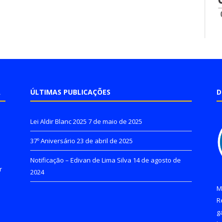
A
ÚLTIMAS PUBLICAÇÕES
D
Lei Aldir Blanc 2025
7 de maio de 2025
37º Aniversário
23 de abril de 2025
Notificação – Edivan de Lima Silva
14 de agosto de
r
2024
M
R
g