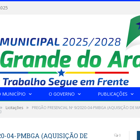
2025
 MUNICÍPIO
O GOVERNO
PUBLICAÇÕES
»
»
Licitações
PREGÃO PRESENCIAL Nº 9/2020-04-PMBGA (AQUISIÇÃO DE M
)
20-04-PMBGA (AQUISIÇÃO DE
0