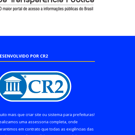
ESENVOLVIDO POR CR2
uito mais que
criar site
ou
sistema para prefeituras
!
ealizamos uma
assessoria
completa, onde
arantimos em contrato que todas as exigências das