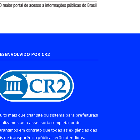
ESENVOLVIDO POR CR2
uito mais que
criar site
ou
sistema para prefeituras
!
ealizamos uma
assessoria
completa, onde
arantimos em contrato que todas as exigências das
eis de transparência pública
serão atendidas.