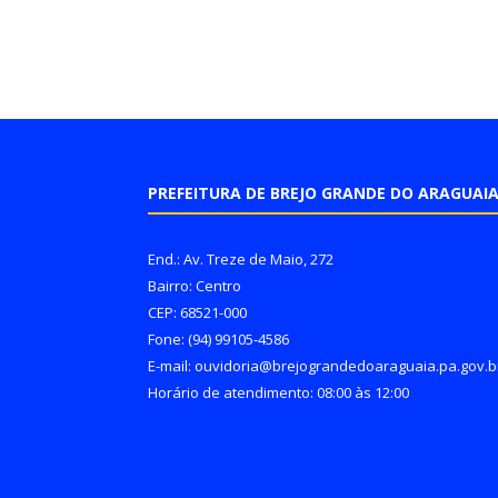
PREFEITURA DE BREJO GRANDE DO ARAGUAI
End.: Av. Treze de Maio, 272
Bairro: Centro
CEP: 68521-000
Fone: (94) 99105-4586
E-mail: ouvidoria@brejograndedoaraguaia.pa.gov.b
Horário de atendimento: 08:00 às 12:00