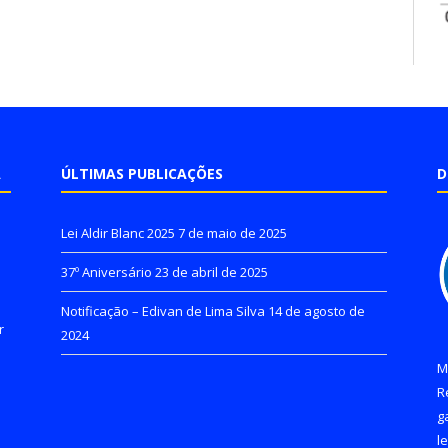
A
ÚLTIMAS PUBLICAÇÕES
D
Lei Aldir Blanc 2025
7 de maio de 2025
37º Aniversário
23 de abril de 2025
Notificação – Edivan de Lima Silva
14 de agosto de
r
2024
M
R
g
l