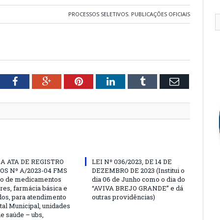
PROCESSOS SELETIVOS
,
PUBLICAÇÕES OFICIAIS
tter
Facebook
Google+
Pinterest
LinkedIn
Tumblr
Email
A ATA DE REGISTRO
LEI Nº 036/2023, DE 14 DE
OS Nº A/2023-04 FMS
DEZEMBRO DE 2023 (Institui o
ão de medicamentos
dia 06 de Junho como o dia do
res, farmácia básica e
“AVIVA BREJO GRANDE” e dá
dos, para atendimento
outras providências)
tal Municipal, unidades
de saúde – ubs,