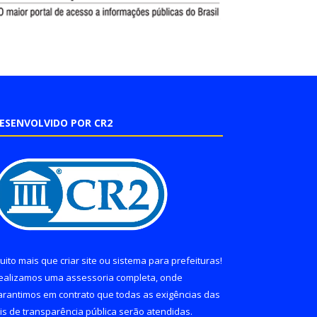
ESENVOLVIDO POR CR2
uito mais que
criar site
ou
sistema para prefeituras
!
ealizamos uma
assessoria
completa, onde
arantimos em contrato que todas as exigências das
eis de transparência pública
serão atendidas.