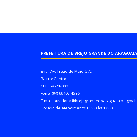
PREFEITURA DE BREJO GRANDE DO ARAGUAI
End.: Av. Treze de Maio, 272
Bairro: Centro
CEP: 68521-000
Fone: (94) 99105-4586
E-mail: ouvidoria@brejograndedoaraguaia.pa.gov.b
Horário de atendimento: 08:00 às 12:00