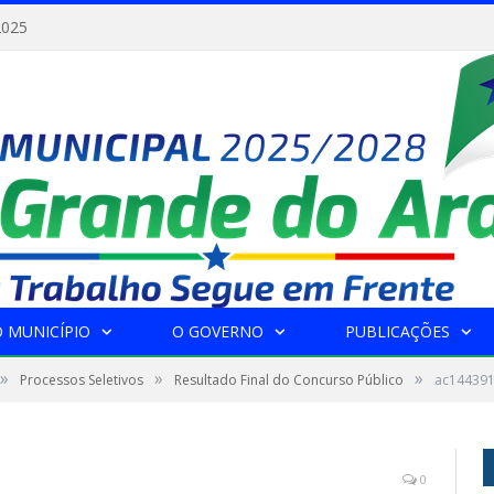
2025
 MUNICÍPIO
O GOVERNO
PUBLICAÇÕES
»
»
»
Processos Seletivos
Resultado Final do Concurso Público
ac14439
0