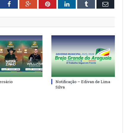
tter
Facebook
Google+
Pinterest
LinkedIn
Tumblr
Email
ersário
Notificação – Edivan de Lima
Silva