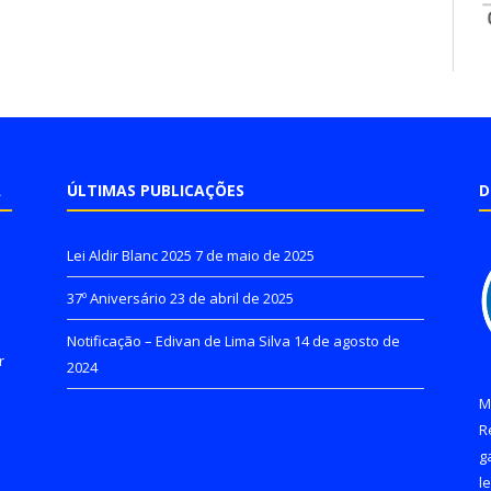
A
ÚLTIMAS PUBLICAÇÕES
D
Lei Aldir Blanc 2025
7 de maio de 2025
37º Aniversário
23 de abril de 2025
Notificação – Edivan de Lima Silva
14 de agosto de
r
2024
M
R
g
l