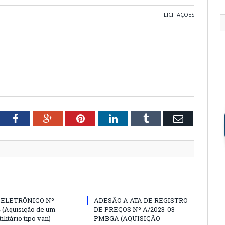
LICITAÇÕES
tter
Facebook
Google+
Pinterest
LinkedIn
Tumblr
Email
 ELETRÔNICO Nº
ADESÃO A ATA DE REGISTRO
4 (Aquisição de um
DE PREÇOS Nº A/2023-03-
ilitário tipo van)
PMBGA (AQUISIÇÃO