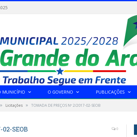
2025
 MUNICÍPIO
O GOVERNO
PUBLICAÇÕES
»
»
Licitações
TOMADA DE PREÇOS Nº 2/2017-02-SEOB
-02-SEOB
0