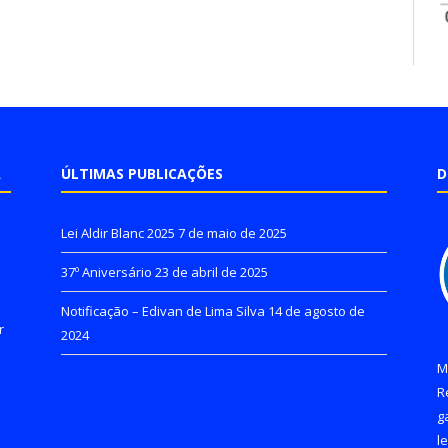
A
ÚLTIMAS PUBLICAÇÕES
D
Lei Aldir Blanc 2025
7 de maio de 2025
37º Aniversário
23 de abril de 2025
Notificação – Edivan de Lima Silva
14 de agosto de
r
2024
M
R
g
l