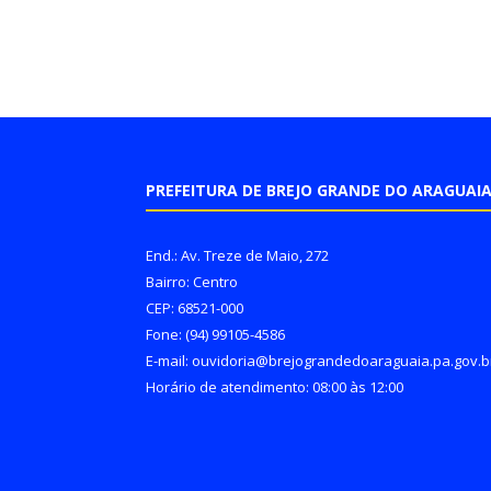
PREFEITURA DE BREJO GRANDE DO ARAGUAI
End.: Av. Treze de Maio, 272
Bairro: Centro
CEP: 68521-000
Fone: (94) 99105-4586
E-mail: ouvidoria@brejograndedoaraguaia.pa.gov.b
Horário de atendimento: 08:00 às 12:00