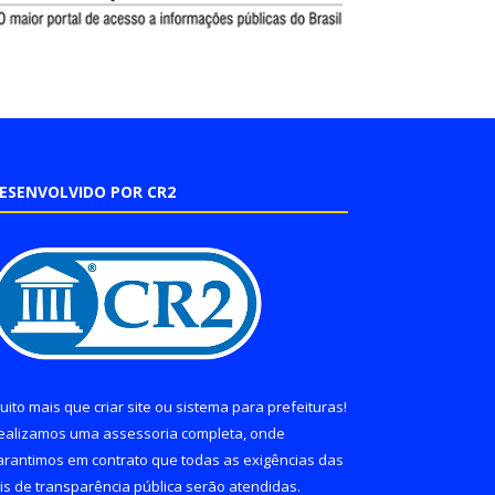
ESENVOLVIDO POR CR2
uito mais que
criar site
ou
sistema para prefeituras
!
ealizamos uma
assessoria
completa, onde
arantimos em contrato que todas as exigências das
eis de transparência pública
serão atendidas.