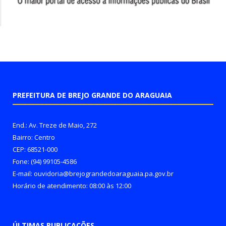
PREFEITURA DE BREJO GRANDE DO ARAGUAIA
End.: Av. Treze de Maio, 272
Bairro: Centro
CEP: 68521-000
Fone: (94) 99105-4586
E-mail: ouvidoria@brejograndedoaraguaia.pa.gov.br
Horário de atendimento: 08:00 às 12:00
ÚLTIMAS PUBLICAÇÕES