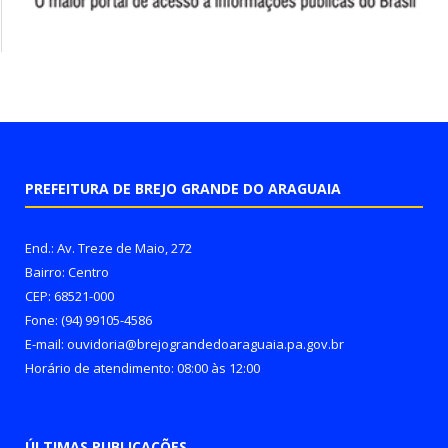
PREFEITURA DE BREJO GRANDE DO ARAGUAIA
End.: Av. Treze de Maio, 272
Bairro: Centro
CEP: 68521-000
Fone: (94) 99105-4586
E-mail: ouvidoria@brejograndedoaraguaia.pa.gov.br
Horário de atendimento: 08:00 às 12:00
ÚLTIMAS PUBLICAÇÕES