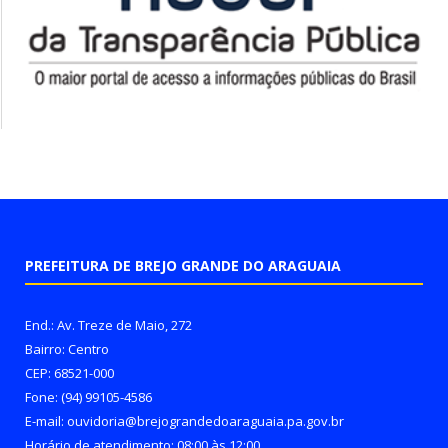
PREFEITURA DE BREJO GRANDE DO ARAGUAIA
End.: Av. Treze de Maio, 272
Bairro: Centro
CEP: 68521-000
Fone: (94) 99105-4586
E-mail: ouvidoria@brejograndedoaraguaia.pa.gov.br
Horário de atendimento: 08:00 às 12:00