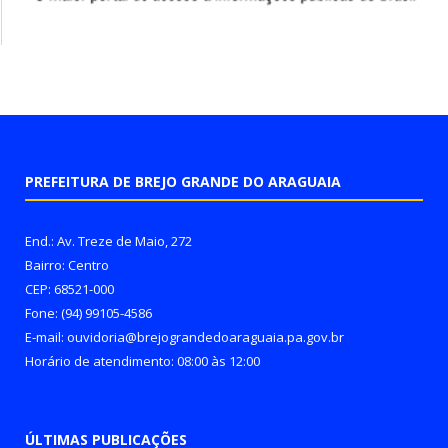
PREFEITURA DE BREJO GRANDE DO ARAGUAIA
End.: Av. Treze de Maio, 272
Bairro: Centro
CEP: 68521-000
Fone: (94) 99105-4586
E-mail: ouvidoria@brejograndedoaraguaia.pa.gov.br
Horário de atendimento: 08:00 às 12:00
ÚLTIMAS PUBLICAÇÕES