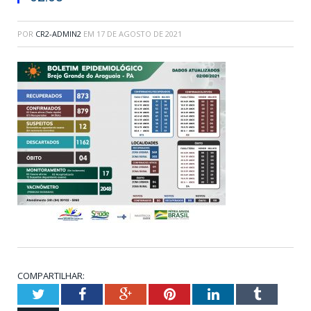
POR
CR2-ADMIN2
EM
17 DE AGOSTO DE 2021
COMPARTILHAR:
Twitter
Facebook
Google+
Pinterest
LinkedIn
Tumblr