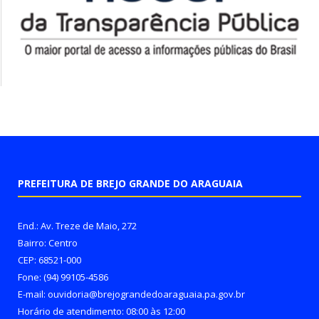
PREFEITURA DE BREJO GRANDE DO ARAGUAIA
End.: Av. Treze de Maio, 272
Bairro: Centro
CEP: 68521-000
Fone: (94) 99105-4586
E-mail: ouvidoria@brejograndedoaraguaia.pa.gov.br
Horário de atendimento: 08:00 às 12:00