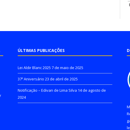
A
ÚLTIMAS PUBLICAÇÕES
D
Lei Aldir Blanc 2025
7 de maio de 2025
37º Aniversário
23 de abril de 2025
Notificação – Edivan de Lima Silva
14 de agosto de
r
2024
M
R
g
l