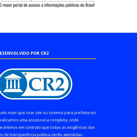
ESENVOLVIDO POR CR2
uito mais que
criar site
ou
sistema para prefeituras
!
ealizamos uma
assessoria
completa, onde
arantimos em contrato que todas as exigências das
eis de transparência pública
serão atendidas.