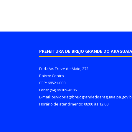
PREFEITURA DE BREJO GRANDE DO ARAGUAI
End.: Av. Treze de Maio, 272
Bairro: Centro
CEP: 68521-000
Fone: (94) 99105-4586
E-mail: ouvidoria@brejograndedoaraguaia.pa.gov.b
Horário de atendimento: 08:00 às 12:00