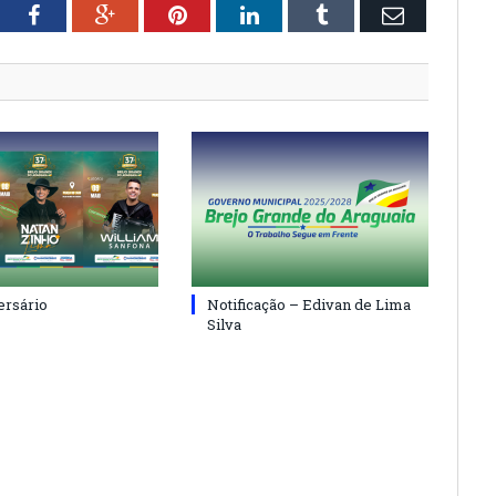
tter
Facebook
Google+
Pinterest
LinkedIn
Tumblr
Email
ersário
Notificação – Edivan de Lima
Silva