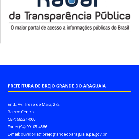
PREFEITURA DE BREJO GRANDE DO ARAGUAIA
End.: Av. Treze de Maio, 272
Bairro: Centro
CEP: 68521-000
Fone: (94) 99105-4586
E-mail: ouvidoria@brejograndedoaraguaia.pa.gov.br