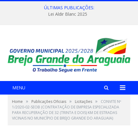
ÚLTIMAS PUBLICAÇÕES:
Lei Aldir Blanc 2025
MENU
»
»
»
Home
Publicações Oficiais
Licitações
CONVITE Nº
1/2020-02-SEOB (CONTRATAÇÃO DE EMPRESA ESPECIALIZADA
PARA RECUPERAÇÃO DE 32 (TRINTA E DOIS) KM DE ESTRADAS
VICINAIS NO MUNICÍPIO DE BREJO GRANDE DO ARAGUAIA)