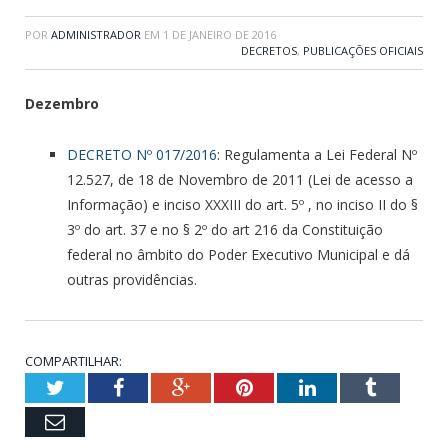
POR
ADMINISTRADOR
EM
1 DE JANEIRO DE 2016
DECRETOS
,
PUBLICAÇÕES OFICIAIS
Dezembro
DECRETO Nº 017/2016
: Regulamenta a Lei Federal Nº
12.527, de 18 de Novembro de 2011 (Lei de acesso a
Informação) e inciso XXXIII do art. 5º , no inciso II do §
3º do art. 37 e no § 2º do art 216 da Constituição
federal no âmbito do Poder Executivo Municipal e dá
outras providências.
COMPARTILHAR:
Twitter
Facebook
Google+
Pinterest
LinkedIn
Tumblr
Email