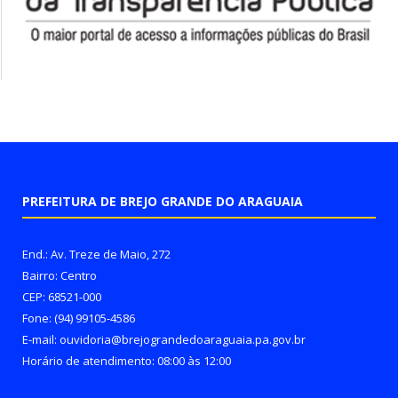
PREFEITURA DE BREJO GRANDE DO ARAGUAIA
End.: Av. Treze de Maio, 272
Bairro: Centro
CEP: 68521-000
Fone: (94) 99105-4586
E-mail: ouvidoria@brejograndedoaraguaia.pa.gov.br
Horário de atendimento: 08:00 às 12:00