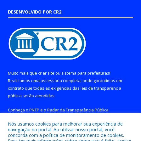
DESENVOLVIDO POR CR2
Muito mais que
criar site
ou
sistema para prefeituras
!
Realizamos uma
assessoria
completa, onde garantimos em
contrato que todas as exigências das
leis de transparência
pública
serão atendidas.
Conheça o
PNTP
e o
Radar da Transparência Pública
Nós usamos cookies para melhorar sua experiência de
navegação no portal. Ao utilizar nosso portal, você
concorda com a política de monitoramento de cookies.
Para ter mais informações sobre como isso é feito, acesse