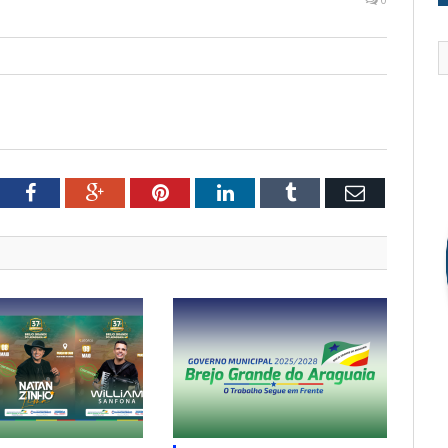
tter
Facebook
Google+
Pinterest
LinkedIn
Tumblr
Email