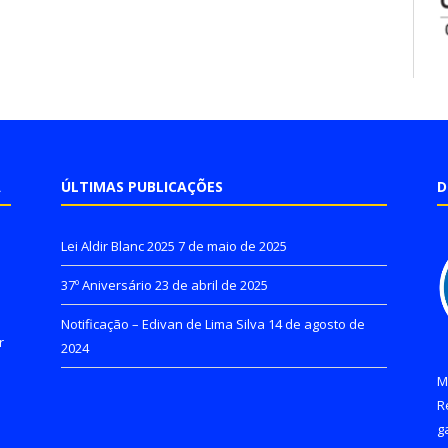
A
ÚLTIMAS PUBLICAÇÕES
D
Lei Aldir Blanc 2025
7 de maio de 2025
37º Aniversário
23 de abril de 2025
Notificação – Edivan de Lima Silva
14 de agosto de
r
2024
M
R
g