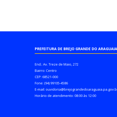
PREFEITURA DE BREJO GRANDE DO ARAGUAI
End.: Av. Treze de Maio, 272
Bairro: Centro
CEP: 68521-000
Fone: (94) 99105-4586
E-mail: ouvidoria@brejograndedoaraguaia.pa.gov.b
Horário de atendimento: 08:00 às 12:00