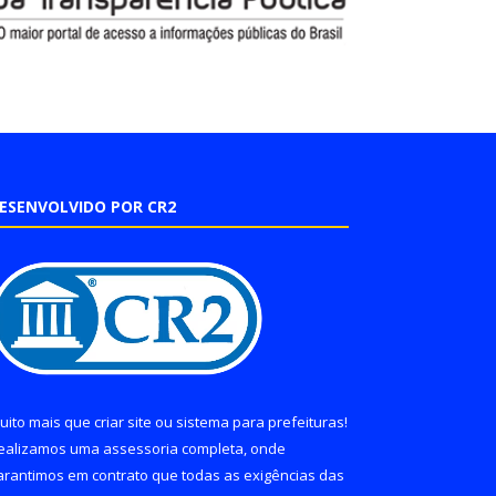
ESENVOLVIDO POR CR2
uito mais que
criar site
ou
sistema para prefeituras
!
ealizamos uma
assessoria
completa, onde
arantimos em contrato que todas as exigências das