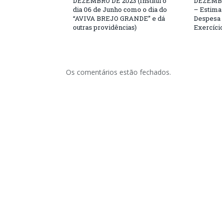
DEZEMBRO DE 2023 (Institui o
DEZEMBR
dia 06 de Junho como o dia do
– Estima 
“AVIVA BREJO GRANDE” e dá
Despesa 
outras providências)
Exercíci
Os comentários estão fechados.