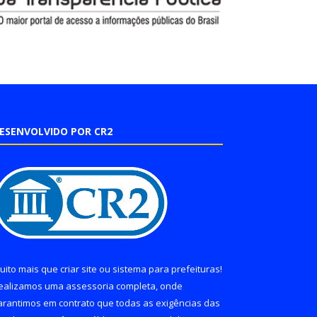
ESENVOLVIDO POR CR2
uito mais que
criar site
ou
sistema para prefeituras
!
ealizamos uma
assessoria
completa, onde
arantimos em contrato que todas as exigências das