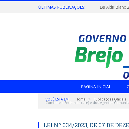
ÚLTIMAS PUBLICAÇÕES:
Lei Aldir Blanc 
PÁGINA INICIAL
O
»
VOCÊ ESTÁ EM:
Home
Publicações Oficiais
Combate a Endemias (ace) e dos Agentes Comunitár
LEI Nº 034/2023, DE 07 DE DEZE