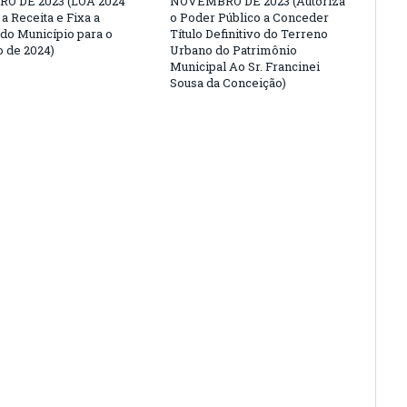
O DE 2023 (LOA 2024
NOVEMBRO DE 2023 (Autoriza
a Receita e Fixa a
o Poder Público a Conceder
do Município para o
Título Definitivo do Terreno
o de 2024)
Urbano do Patrimônio
Municipal Ao Sr. Francinei
Sousa da Conceição)