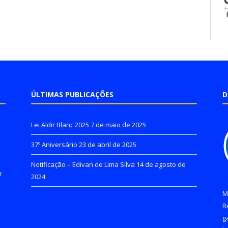
A
ÚLTIMAS PUBLICAÇÕES
D
Lei Aldir Blanc 2025
7 de maio de 2025
37º Aniversário
23 de abril de 2025
Notificação – Edivan de Lima Silva
14 de agosto de
r
2024
M
R
g