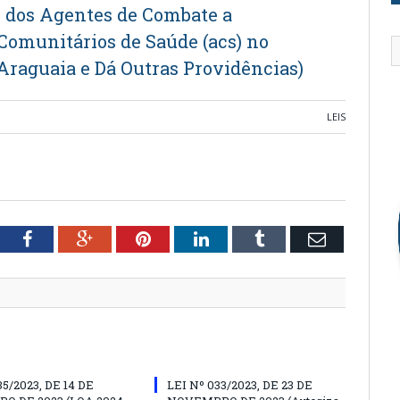
 dos Agentes de Combate a
Comunitários de Saúde (acs) no
Araguaia e Dá Outras Providências)
LEIS
tter
Facebook
Google+
Pinterest
LinkedIn
Tumblr
Email
35/2023, DE 14 DE
LEI Nº 033/2023, DE 23 DE