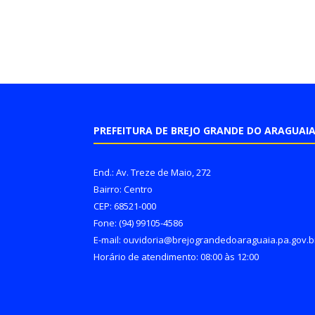
PREFEITURA DE BREJO GRANDE DO ARAGUAI
End.: Av. Treze de Maio, 272
Bairro: Centro
CEP: 68521-000
Fone: (94) 99105-4586
E-mail: ouvidoria@brejograndedoaraguaia.pa.gov.b
Horário de atendimento: 08:00 às 12:00