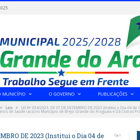
2025
 MUNICÍPIO
O GOVERNO
PUBLICAÇÕES
»
»
Leis
LEI Nº 034/2023, DE 07 DE DEZEMBRO DE 2023 (Institui o Dia 04 d
ios de Saúde (acs) no Município de Brejo Grande do Araguaia e Dá Outras Pro
MBRO DE 2023 (Institui o Dia 04 de
0