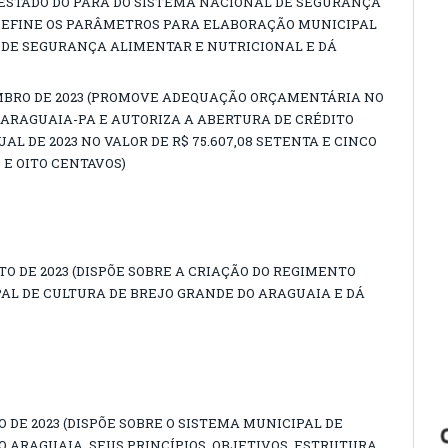
ESTADO DO PARÁ DO SISTEMA NACIONAL DE SEGURANÇA
DEFINE OS PARÂMETROS PARA ELABORAÇÃO MUNICIPAL
DE SEGURANÇA ALIMENTAR E NUTRICIONAL E DÁ
SETEMBRO DE 2023 (PROMOVE ADEQUAÇÃO ORÇAMENTÁRIA NO
 ARAGUAIA-PA E AUTORIZA A ABERTURA DE CRÉDITO
L DE 2023 NO VALOR DE R$ 75.607,08 SETENTA E CINCO
 E OITO CENTAVOS)
GOSTO DE 2023 (DISPÕE SOBRE A CRIAÇÃO DO REGIMENTO
L DE CULTURA DE BREJO GRANDE DO ARAGUAIA E DÁ
LHO DE 2023 (DISPÕE SOBRE O SISTEMA MUNICIPAL DE
 ARAGUAIA, SEUS PRINCÍPIOS, OBJETIVOS, ESTRUTURA,