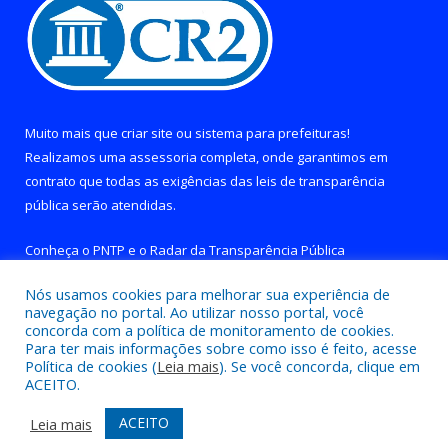
Muito mais que
criar site
ou
sistema para prefeituras
!
Realizamos uma
assessoria
completa, onde garantimos em
contrato que todas as exigências das
leis de transparência
pública
serão atendidas.
Conheça o
PNTP
e o
Radar da Transparência Pública
Nós usamos cookies para melhorar sua experiência de
navegação no portal. Ao utilizar nosso portal, você
concorda com a política de monitoramento de cookies.
Para ter mais informações sobre como isso é feito, acesse
Todos os direitos reservados a Prefeitura de Brejo Grande do
Política de cookies (
Leia mais
). Se você concorda, clique em
Araguaia.
ACEITO.
Mapa do Site
Acessar Área Administrativa
ACEITO
Leia mais
Acessar Webmail