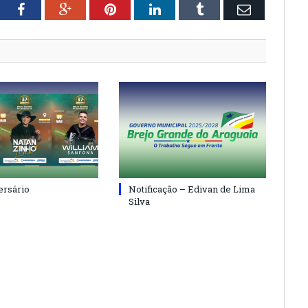
tter
Facebook
Google+
Pinterest
LinkedIn
Tumblr
Email
ersário
Notificação – Edivan de Lima
Silva