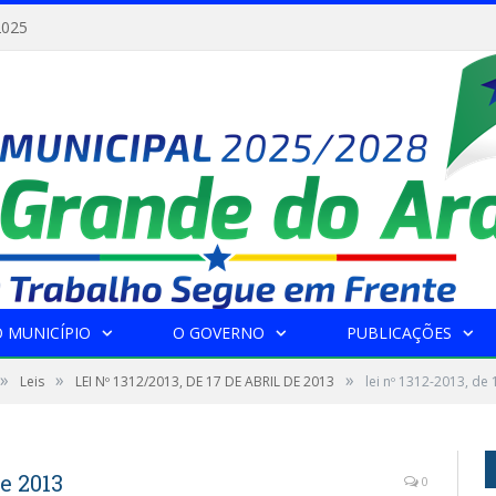
2025
 MUNICÍPIO
O GOVERNO
PUBLICAÇÕES
»
»
»
Leis
LEI Nº 1312/2013, DE 17 DE ABRIL DE 2013
lei nº 1312-2013, de 
de 2013
0