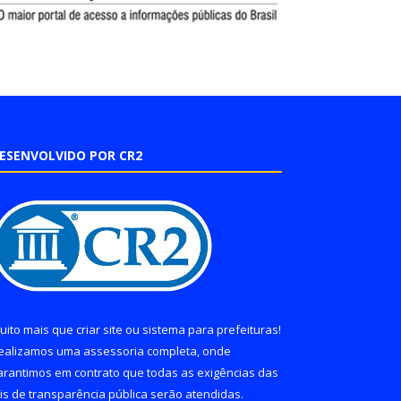
ESENVOLVIDO POR CR2
uito mais que
criar site
ou
sistema para prefeituras
!
ealizamos uma
assessoria
completa, onde
arantimos em contrato que todas as exigências das
eis de transparência pública
serão atendidas.