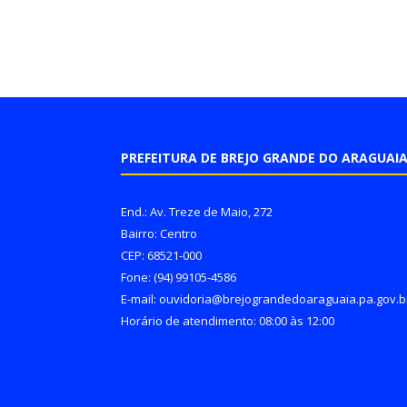
PREFEITURA DE BREJO GRANDE DO ARAGUAI
End.: Av. Treze de Maio, 272
Bairro: Centro
CEP: 68521-000
Fone: (94) 99105-4586
E-mail: ouvidoria@brejograndedoaraguaia.pa.gov.b
Horário de atendimento: 08:00 às 12:00