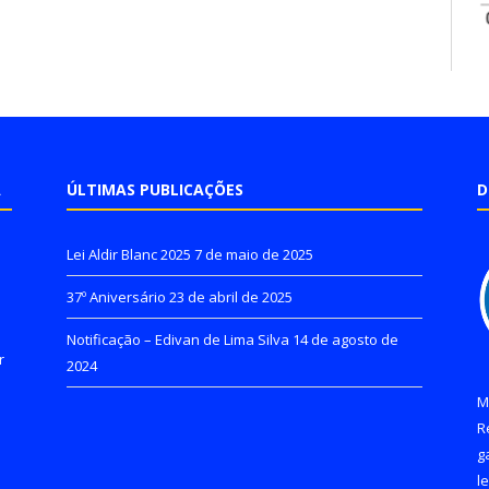
A
ÚLTIMAS PUBLICAÇÕES
D
Lei Aldir Blanc 2025
7 de maio de 2025
37º Aniversário
23 de abril de 2025
Notificação – Edivan de Lima Silva
14 de agosto de
r
2024
M
R
g
l