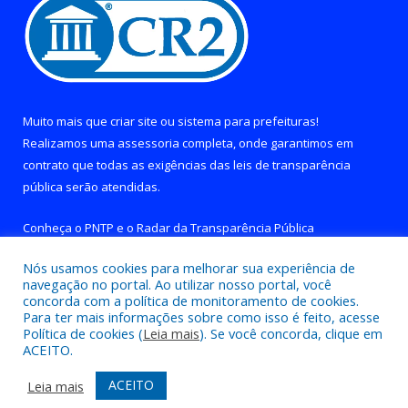
Muito mais que
criar site
ou
sistema para prefeituras
!
Realizamos uma
assessoria
completa, onde garantimos em
contrato que todas as exigências das
leis de transparência
pública
serão atendidas.
Conheça o
PNTP
e o
Radar da Transparência Pública
Nós usamos cookies para melhorar sua experiência de
navegação no portal. Ao utilizar nosso portal, você
concorda com a política de monitoramento de cookies.
Para ter mais informações sobre como isso é feito, acesse
Todos os direitos reservados a Prefeitura de Brejo Grande do
Política de cookies (
Leia mais
). Se você concorda, clique em
Araguaia.
ACEITO.
Mapa do Site
Acessar Área Administrativa
ACEITO
Leia mais
Acessar Webmail