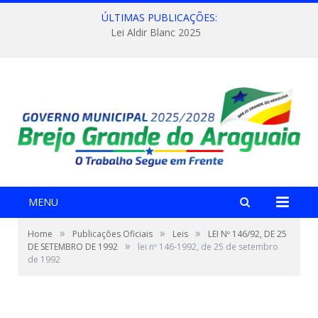
ÚLTIMAS PUBLICAÇÕES:
Lei Aldir Blanc 2025
MENU
»
»
»
Home
Publicações Oficiais
Leis
LEI Nº 146/92, DE 25
»
DE SETEMBRO DE 1992
lei nº 146-1992, de 25 de setembro
de 1992