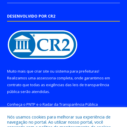
DESENVOLVIDO POR CR2
Muito mais que
criar site
ou
sistema para prefeituras
!
Realizamos uma
assessoria
completa, onde garantimos em
contrato que todas as exigências das
leis de transparência
pública
serão atendidas.
Conheça o
PNTP
e o
Radar da Transparência Pública
Nós usamos cookies para melhorar sua experiência de
navegação no portal. Ao utilizar nosso portal, você