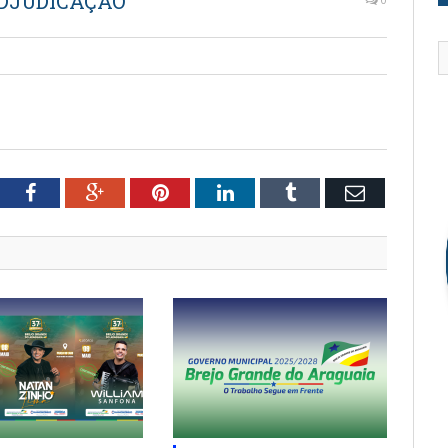
ADJUDICAÇÃO
tter
Facebook
Google+
Pinterest
LinkedIn
Tumblr
Email