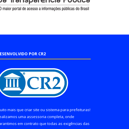
ESENVOLVIDO POR CR2
uito mais que
criar site
ou
sistema para prefeituras
!
ealizamos uma
assessoria
completa, onde
arantimos em contrato que todas as exigências das