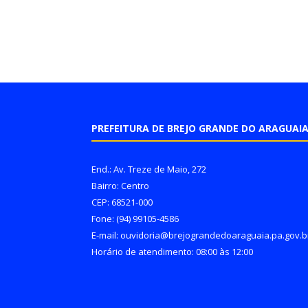
PREFEITURA DE BREJO GRANDE DO ARAGUAI
End.: Av. Treze de Maio, 272
Bairro: Centro
CEP: 68521-000
Fone: (94) 99105-4586
E-mail: ouvidoria@brejograndedoaraguaia.pa.gov.b
Horário de atendimento: 08:00 às 12:00