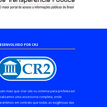
ESENVOLVIDO POR CR2
uito mais que
criar site
ou
sistema para prefeituras
!
ealizamos uma
assessoria
completa, onde
arantimos em contrato que todas as exigências das