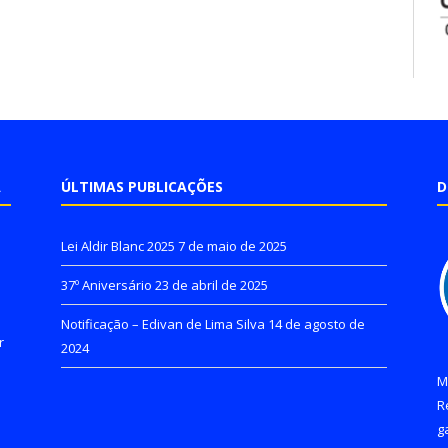
A
ÚLTIMAS PUBLICAÇÕES
D
Lei Aldir Blanc 2025
7 de maio de 2025
37º Aniversário
23 de abril de 2025
Notificação – Edivan de Lima Silva
14 de agosto de
r
2024
M
R
g