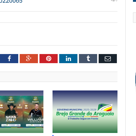
0220065
tter
Facebook
Google+
Pinterest
LinkedIn
Tumblr
Email