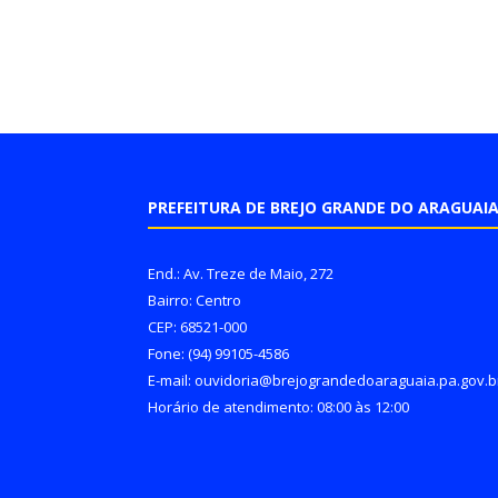
PREFEITURA DE BREJO GRANDE DO ARAGUAI
End.: Av. Treze de Maio, 272
Bairro: Centro
CEP: 68521-000
Fone: (94) 99105-4586
E-mail: ouvidoria@brejograndedoaraguaia.pa.gov.b
Horário de atendimento: 08:00 às 12:00