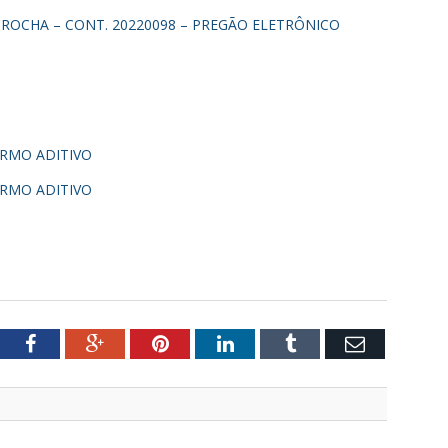
 ROCHA – CONT. 20220098 – PREGÃO ELETRÔNICO
ERMO ADITIVO
ERMO ADITIVO
tter
Facebook
Google+
Pinterest
LinkedIn
Tumblr
Email