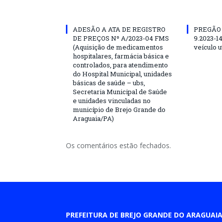
ADESÃO A ATA DE REGISTRO
PREGÃO
DE PREÇOS Nº A/2023-04 FMS
9.2023-1
(Aquisição de medicamentos
veículo ut
hospitalares, farmácia básica e
controlados, para atendimento
do Hospital Municipal, unidades
básicas de saúde – ubs,
Secretaria Municipal de Saúde
e unidades vinculadas no
município de Brejo Grande do
Araguaia/PA)
Os comentários estão fechados.
PREFEITURA DE BREJO GRANDE DO ARAGUAI