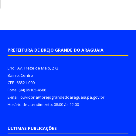
PREFEITURA DE BREJO GRANDE DO ARAGUAIA
End.: Av. Treze de Maio, 272
Bairro: Centro
CEP: 68521-000
Fone: (94) 99105-4586
E-mail: ouvidoria@brejograndedoaraguaia.pa.gov.br
Horário de atendimento: 08:00 às 12:00
ÚLTIMAS PUBLICAÇÕES