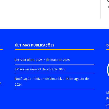
A
ÚLTIMAS PUBLICAÇÕES
D
Lei Aldir Blanc 2025
7 de maio de 2025
37º Aniversário
23 de abril de 2025
Notificação – Edivan de Lima Silva
14 de agosto de
r
2024
M
R
g