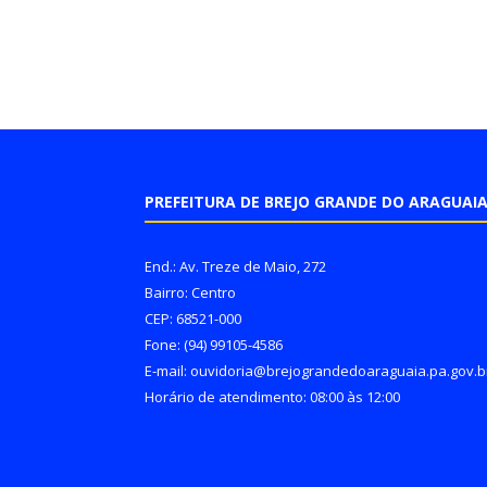
PREFEITURA DE BREJO GRANDE DO ARAGUAI
End.: Av. Treze de Maio, 272
Bairro: Centro
CEP: 68521-000
Fone: (94) 99105-4586
E-mail: ouvidoria@brejograndedoaraguaia.pa.gov.b
Horário de atendimento: 08:00 às 12:00