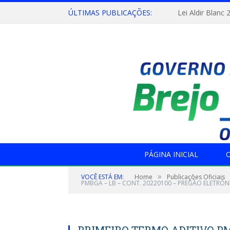
ÚLTIMAS PUBLICAÇÕES:
Lei Aldir Blanc 
PÁGINA INICIAL
O
»
VOCÊ ESTÁ EM:
Home
Publicações Oficiais
PMBGA – LB – CONT. 20220100 – PREGÃO ELETRÔN