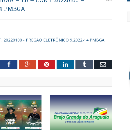
GA – LB – CONT. 20220100 –
14 PMBGA
. 20220100 - PREGÃO ELETRÔNICO 9.2022-14 PMBGA
tter
Facebook
Google+
Pinterest
LinkedIn
Tumblr
Email