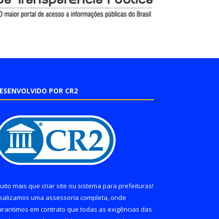
ESENVOLVIDO POR CR2
uito mais que
criar site
ou
sistema para prefeituras
!
ealizamos uma
assessoria
completa, onde
arantimos em contrato que todas as exigências das