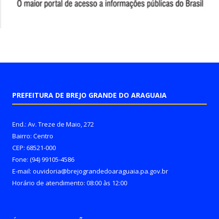
PREFEITURA DE BREJO GRANDE DO ARAGUAIA
End.: Av. Treze de Maio, 272
Bairro: Centro
CEP: 68521-000
Fone: (94) 99105-4586
E-mail: ouvidoria@brejograndedoaraguaia.pa.gov.br
Horário de atendimento: 08:00 às 12:00