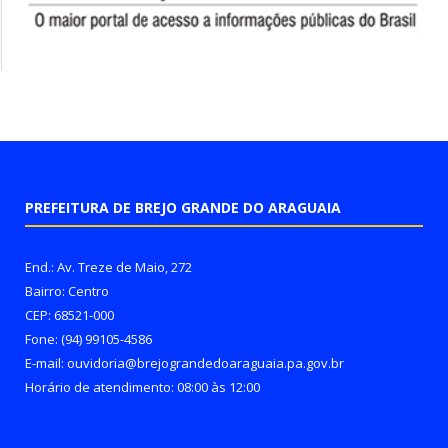
PREFEITURA DE BREJO GRANDE DO ARAGUAIA
End.: Av. Treze de Maio, 272
Bairro: Centro
CEP: 68521-000
Fone: (94) 99105-4586
E-mail: ouvidoria@brejograndedoaraguaia.pa.gov.br
Horário de atendimento: 08:00 às 12:00