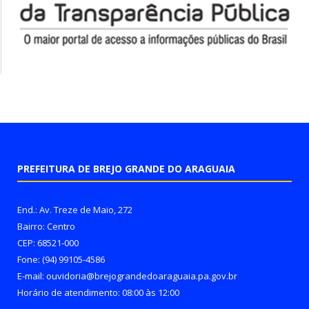
PREFEITURA DE BREJO GRANDE DO ARAGUAIA
End.: Av. Treze de Maio, 272
Bairro: Centro
CEP: 68521-000
Fone: (94) 99105-4586
E-mail: ouvidoria@brejograndedoaraguaia.pa.gov.br
Horário de atendimento: 08:00 às 12:00