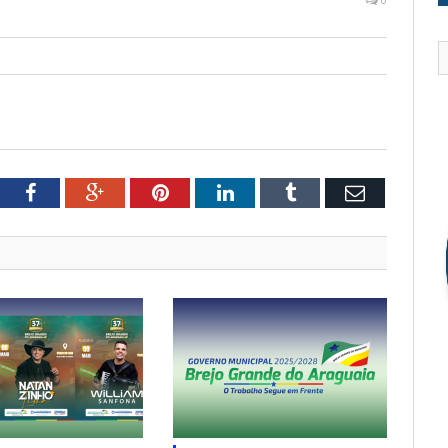
tter
Facebook
Google+
Pinterest
LinkedIn
Tumblr
Email