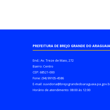
PREFEITURA DE BREJO GRANDE DO ARAGUAI
End.: Av. Treze de Maio, 272
Bairro: Centro
CEP: 68521-000
Fone: (94) 99105-4586
E-mail: ouvidoria@brejograndedoaraguaia.pa.gov.b
Horário de atendimento: 08:00 às 12:00