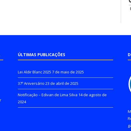
A
ÚLTIMAS PUBLICAÇÕES
D
Lei Aldir Blanc 2025
7 de maio de 2025
37º Aniversário
23 de abril de 2025
Notificação – Edivan de Lima Silva
14 de agosto de
r
2024
M
R
g