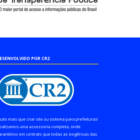
ESENVOLVIDO POR CR2
uito mais que
criar site
ou
sistema para prefeituras
!
ealizamos uma
assessoria
completa, onde
arantimos em contrato que todas as exigências das