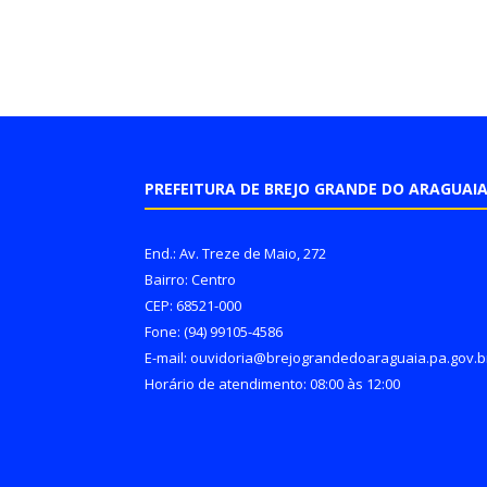
PREFEITURA DE BREJO GRANDE DO ARAGUAI
End.: Av. Treze de Maio, 272
Bairro: Centro
CEP: 68521-000
Fone: (94) 99105-4586
E-mail: ouvidoria@brejograndedoaraguaia.pa.gov.b
Horário de atendimento: 08:00 às 12:00