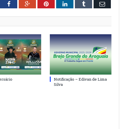
tter
Facebook
Google+
Pinterest
LinkedIn
Tumblr
Email
ersário
Notificação – Edivan de Lima
Silva