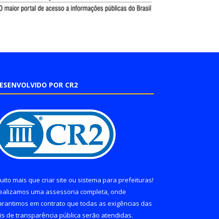
ESENVOLVIDO POR CR2
uito mais que
criar site
ou
sistema para prefeituras
!
ealizamos uma
assessoria
completa, onde
arantimos em contrato que todas as exigências das
eis de transparência pública
serão atendidas.