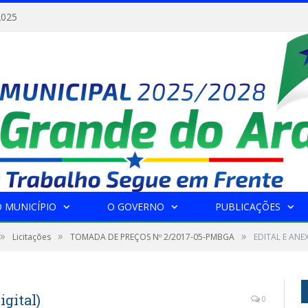
2025
 MUNICÍPIO
O GOVERNO
PUBLICAÇÕES
»
»
»
Licitações
TOMADA DE PREÇOS Nº 2/2017-05-PMBGA
EDITAL E ANEX
gital)
0