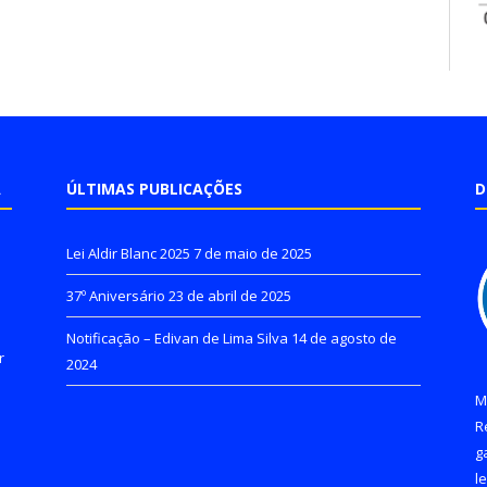
A
ÚLTIMAS PUBLICAÇÕES
D
Lei Aldir Blanc 2025
7 de maio de 2025
37º Aniversário
23 de abril de 2025
Notificação – Edivan de Lima Silva
14 de agosto de
r
2024
M
R
g
l