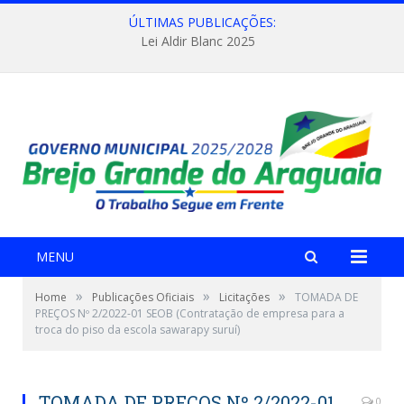
ÚLTIMAS PUBLICAÇÕES:
Lei Aldir Blanc 2025
MENU
»
»
»
Home
Publicações Oficiais
Licitações
TOMADA DE
PREÇOS Nº 2/2022-01 SEOB (Contratação de empresa para a
troca do piso da escola sawarapy suruí)
TOMADA DE PREÇOS Nº 2/2022-01
0