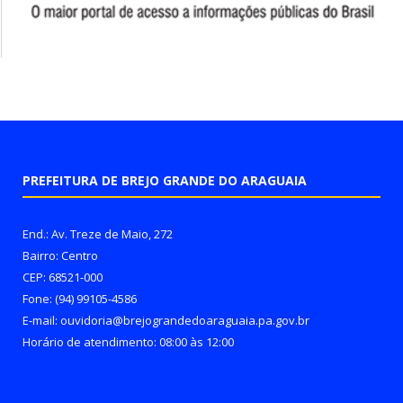
PREFEITURA DE BREJO GRANDE DO ARAGUAIA
End.: Av. Treze de Maio, 272
Bairro: Centro
CEP: 68521-000
Fone: (94) 99105-4586
E-mail: ouvidoria@brejograndedoaraguaia.pa.gov.br
Horário de atendimento: 08:00 às 12:00