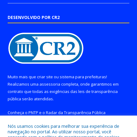
DESENVOLVIDO POR CR2
Muito mais que
criar site
ou
sistema para prefeituras
!
Realizamos uma
assessoria
completa, onde garantimos em
contrato que todas as exigências das
leis de transparência
pública
serão atendidas.
Conheça o
PNTP
e o
Radar da Transparência Pública
Nós usamos cookies para melhorar sua experiência de
navegação no portal. Ao utilizar nosso portal, você