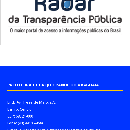
PREFEITURA DE BREJO GRANDE DO ARAGUAIA
End.: Av. Treze de Maio, 272
Bairro: Centro
CEP: 68521-000
Fone: (94) 99105-4586