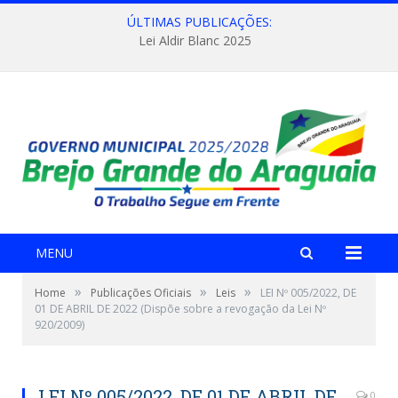
ÚLTIMAS PUBLICAÇÕES:
Lei Aldir Blanc 2025
MENU
»
»
»
Home
Publicações Oficiais
Leis
LEI Nº 005/2022, DE
01 DE ABRIL DE 2022 (Dispõe sobre a revogação da Lei Nº
920/2009)
LEI Nº 005/2022, DE 01 DE ABRIL DE
0