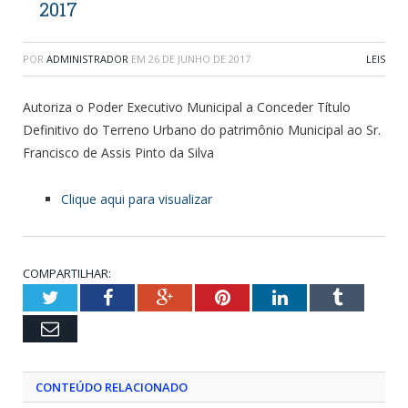
2017
POR
ADMINISTRADOR
EM
26 DE JUNHO DE 2017
LEIS
Autoriza o Poder Executivo Municipal a Conceder Título
Definitivo do Terreno Urbano do patrimônio Municipal ao Sr.
Francisco de Assis Pinto da Silva
Clique aqui para visualizar
COMPARTILHAR:
Twitter
Facebook
Google+
Pinterest
LinkedIn
Tumblr
Email
CONTEÚDO RELACIONADO