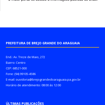
PREFEITURA DE BREJO GRANDE DO ARAGUAIA
End.: Av. Treze de Maio, 272
Bairro: Centro
CEP: 68521-000
Fone: (94) 99105-4586
E-mail: ouvidoria@brejograndedoaraguaia.pa.gov.br
Horário de atendimento: 08:00 às 12:00
ÚLTIMAS PUBLICAÇÕES