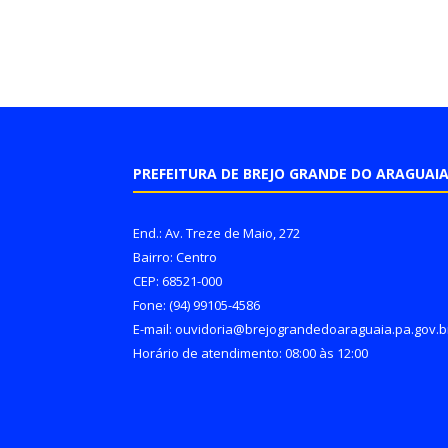
PREFEITURA DE BREJO GRANDE DO ARAGUAI
End.: Av. Treze de Maio, 272
Bairro: Centro
CEP: 68521-000
Fone: (94) 99105-4586
E-mail: ouvidoria@brejograndedoaraguaia.pa.gov.b
Horário de atendimento: 08:00 às 12:00