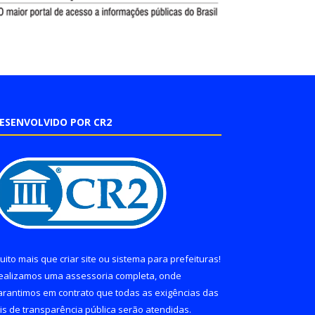
ESENVOLVIDO POR CR2
uito mais que
criar site
ou
sistema para prefeituras
!
ealizamos uma
assessoria
completa, onde
arantimos em contrato que todas as exigências das
eis de transparência pública
serão atendidas.