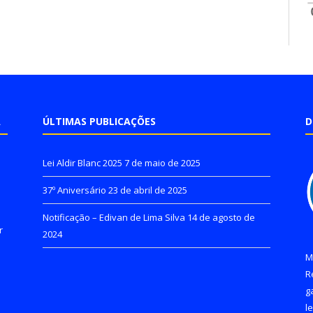
A
ÚLTIMAS PUBLICAÇÕES
D
Lei Aldir Blanc 2025
7 de maio de 2025
37º Aniversário
23 de abril de 2025
Notificação – Edivan de Lima Silva
14 de agosto de
r
2024
M
R
g
l