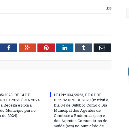
LEIS
tter
Facebook
Google+
Pinterest
LinkedIn
Tumblr
Email
35/2023, DE 14 DE
LEI Nº 034/2023, DE 07 DE
O DE 2023 (LOA 2024
DEZEMBRO DE 2023 (Institui o
a Receita e Fixa a
Dia 04 de Outubro Como o Dia
do Município para o
Municipal dos Agentes de
o de 2024)
Combate a Endemias (ace) e
dos Agentes Comunitários de
Saúde (acs) no Município de