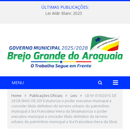
ÚLTIMAS PUBLICAÇÕES:
Lei Aldir Blanc 2025
MENU
»
»
»
Home
Publicações Oficiais
Leis
LEI Nº 019/2019, DE
29 DE MAIO DE 2019 (Autoriza o poder executivo municipal a
conceder título definitivo do terreno urbano do patrimônio
municipal a Sra Francisleia Vieira da Silva)Autoriza o poder
executivo municipal a conceder título definitivo do terreno
urbano do patrimônio municipal a Sra Francisleia Vieira da Silva)