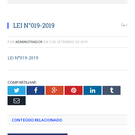
LEI N°019-2019
0
POR
ADMINISTRADOR
EM
5 DE SETEMBRO DE 2019
LEI N°019-2019
COMPARTILHAR:
Twitter
Facebook
Google+
Pinterest
LinkedIn
Tumblr
Email
CONTEÚDO RELACIONADO