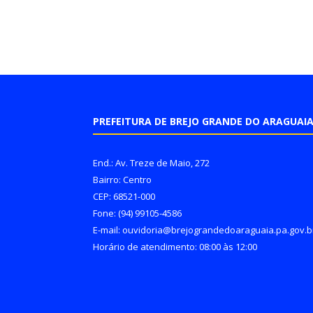
PREFEITURA DE BREJO GRANDE DO ARAGUAI
End.: Av. Treze de Maio, 272
Bairro: Centro
CEP: 68521-000
Fone: (94) 99105-4586
E-mail: ouvidoria@brejograndedoaraguaia.pa.gov.b
Horário de atendimento: 08:00 às 12:00