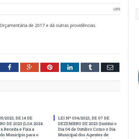
LEIS
 Orçamentária de 2017 e dá outras providências.
tter
Facebook
Google+
Pinterest
LinkedIn
Tumblr
Email
35/2023, DE 14 DE
LEI Nº 034/2023, DE 07 DE
O DE 2023 (LOA 2024
DEZEMBRO DE 2023 (Institui o
a Receita e Fixa a
Dia 04 de Outubro Como o Dia
do Município para o
Municipal dos Agentes de