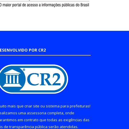
ESENVOLVIDO POR CR2
uito mais que
criar site
ou
sistema para prefeituras
!
ealizamos uma
assessoria
completa, onde
arantimos em contrato que todas as exigências das
eis de transparência pública
serão atendidas.