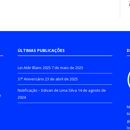
A
ÚLTIMAS PUBLICAÇÕES
D
Lei Aldir Blanc 2025
7 de maio de 2025
37º Aniversário
23 de abril de 2025
Notificação – Edivan de Lima Silva
14 de agosto de
r
2024
M
R
g
l