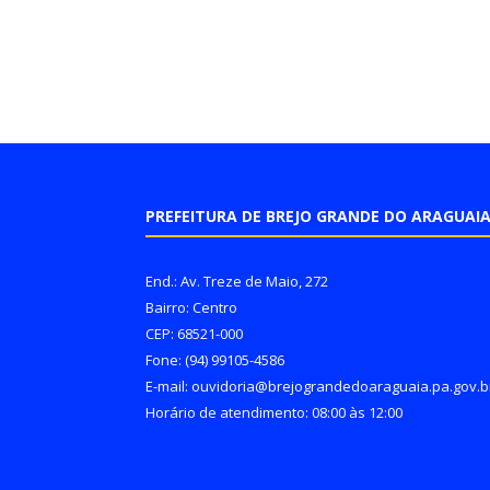
PREFEITURA DE BREJO GRANDE DO ARAGUAI
End.: Av. Treze de Maio, 272
Bairro: Centro
CEP: 68521-000
Fone: (94) 99105-4586
E-mail: ouvidoria@brejograndedoaraguaia.pa.gov.b
Horário de atendimento: 08:00 às 12:00