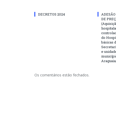
DECRETOS 2024
ADESÃO 
DE PREÇ
(Aquisiç
hospitala
controla
do Hospi
básicas 
Secretar
e unidad
municípi
Araguaia
Os comentários estão fechados.