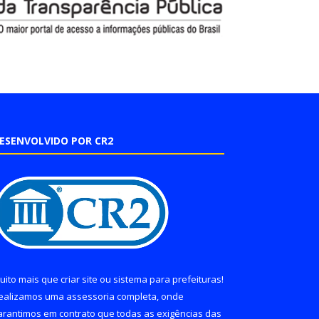
ESENVOLVIDO POR CR2
uito mais que
criar site
ou
sistema para prefeituras
!
ealizamos uma
assessoria
completa, onde
arantimos em contrato que todas as exigências das