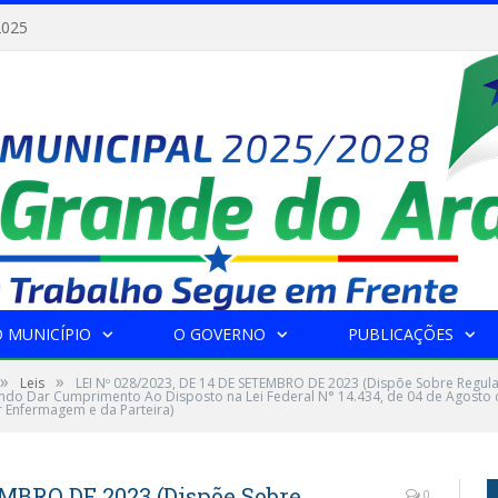
2025
 MUNICÍPIO
O GOVERNO
PUBLICAÇÕES
»
»
Leis
LEI Nº 028/2023, DE 14 DE SETEMBRO DE 2023 (Dispõe Sobre Regula
o Dar Cumprimento Ao Disposto na Lei Federal N° 14.434, de 04 de Agosto de 
r Enfermagem e da Parteira)
EMBRO DE 2023 (Dispõe Sobre
0