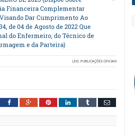
ia Financeira Complementar
l Visando Dar Cumprimento Ao
434, de 04 de Agosto de 2022 Que
onal do Enfermeiro, do Técnico de
rmagem e da Parteira)
LEIS
,
PUBLICAÇÕES OFICIAIS
tter
Facebook
Google+
Pinterest
LinkedIn
Tumblr
Email