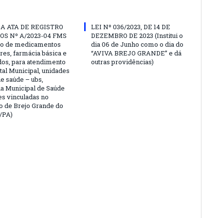
A ATA DE REGISTRO
LEI Nº 036/2023, DE 14 DE
OS Nº A/2023-04 FMS
DEZEMBRO DE 2023 (Institui o
ão de medicamentos
dia 06 de Junho como o dia do
res, farmácia básica e
“AVIVA BREJO GRANDE” e dá
dos, para atendimento
outras providências)
tal Municipal, unidades
de saúde – ubs,
ia Municipal de Saúde
es vinculadas no
o de Brejo Grande do
/PA)