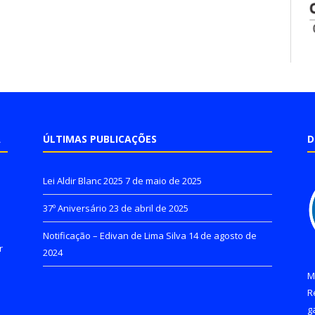
A
ÚLTIMAS PUBLICAÇÕES
D
Lei Aldir Blanc 2025
7 de maio de 2025
37º Aniversário
23 de abril de 2025
Notificação – Edivan de Lima Silva
14 de agosto de
r
2024
M
R
g